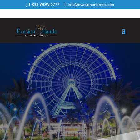
1-833-WDW-0777
info@evasionorlando.com
Blogue
Apprenez-en plus sur
Évasion Orlando !
SOUMISSION