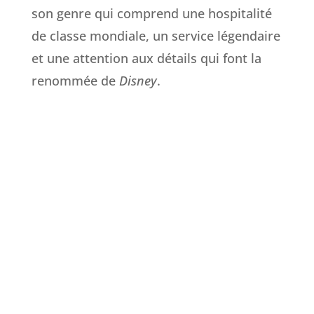
son genre qui comprend une hospitalité
de classe mondiale, un service légendaire
et une attention aux détails qui font la
renommée de
Disney
.
En bref…
6 navires
7 navires à venir !
Deux iles privées
Chambre