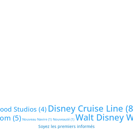
Disney Cruise Line
(8
wood Studios
(4)
Walt Disney 
dom
(5)
Nouveau Navire
(1)
Nouveauté
(1)
Soyez les premiers informés