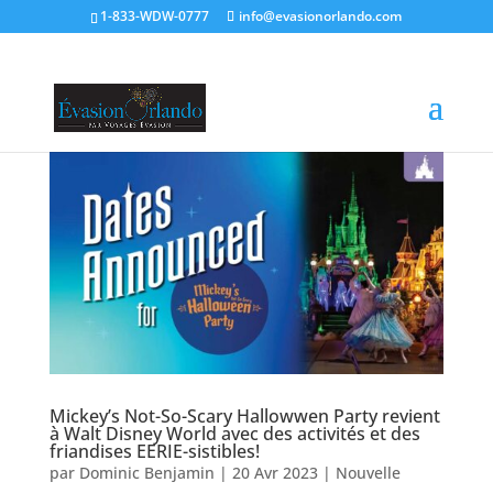
1-833-WDW-0777
info@evasionorlando.com
Mickey’s Not-So-Scary Hallowwen Party revient
à Walt Disney World avec des activités et des
friandises EERIE-sistibles!
par
Dominic Benjamin
|
20 Avr 2023
|
Nouvelle