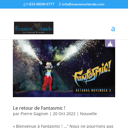
1-833-WDW-0777
info@evasionorlando.com
Le retour de Fantasmic !
par
Pierre Gagnon
|
20 Oct 2022
|
Nouvelle
« Bienvenue à Fantasmic ! …” Nous ne pourrions pas