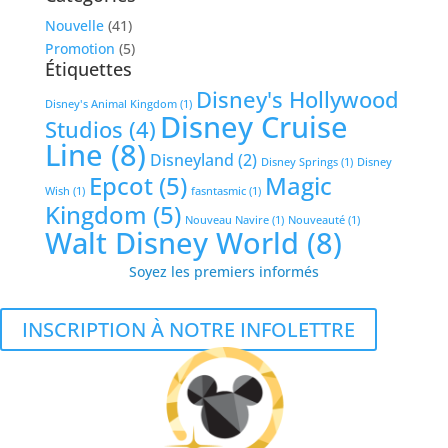
Nouvelle
(41)
Promotion
(5)
Étiquettes
Disney's Hollywood
Disney's Animal Kingdom
(1)
Disney Cruise
Studios
(4)
Line
(8)
Disneyland
(2)
Disney Springs
(1)
Disney
Epcot
(5)
Magic
Wish
(1)
fasntasmic
(1)
Kingdom
(5)
Nouveau Navire
(1)
Nouveauté
(1)
Walt Disney World
(8)
Soyez les premiers informés
INSCRIPTION À NOTRE INFOLETTRE