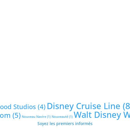
Disney Cruise Line
(8
wood Studios
(4)
Walt Disney 
dom
(5)
Nouveau Navire
(1)
Nouveauté
(1)
Soyez les premiers informés