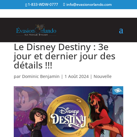
1-833-WDW-0777
info@evasionorlando.com
Le Disney Destiny : 3e
jour et dernier jour des
détails !!!
par
Dominic Benjamin
|
1 Août 2024
|
Nouvelle