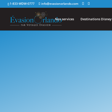
1-833-WDW-0777
info@evasionorlando.com
Nos services
Destinations Disney
Wa