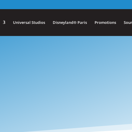
Universal Studios
Disneyland® Paris
Promotions
Sou
lt Disney World Res
Où les rêves deviennent réalité
SOUMISSION