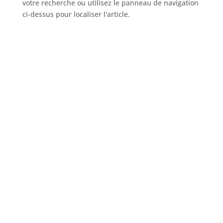
votre recherche ou utilisez le panneau de navigation
ci-dessus pour localiser l'article.
Ne manquez rien!
En vous abonnant à l’infolettre d’
Évasion
Orlando
, vous resterez à l’affût des
offres promotionnelles, des nouveautés
et des informations importantes pour un
voyage magique
!