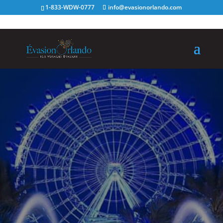
1-833-WDW-0777
info@evasionorlando.com
Promotions
Découvrez les
différentes
promotions qui
s’offrent
actuellement à vous
pour vos prochaines
vacances.